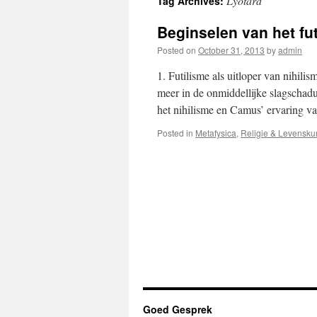
Lyotard
Tag Archives:
Beginselen van het fu
Posted on
October 31, 2013
by
admin
1. Futilisme als uitloper van nihil
meer in de onmiddellijke slagschad
het nihilisme en Camus’ ervaring 
Posted in
Metafysica
,
Religie & Levensku
Goed Gesprek