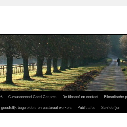
26
Cursusaanbod Goed Gesprek
De filosoof en contact
Filosofische p
 geestelijk begeleiders en pastoraal werkers
Publicaties
Schilderijen