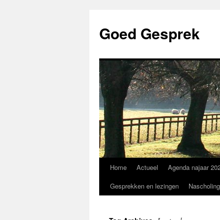
Skip
to
Goed Gesprek
content
Home
Actueel
Agenda najaar 20
Gesprekken en lezingen
Nascholing