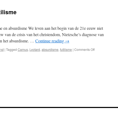
tilisme
isme en absurdisme We leven aan het begin van de 21e eeuw niet
uw van de crisis van het christendom, Nietzsche’s diagnose van
van het absurdisme. …
Continue reading
→
on
nst
|
Tagged
Camus
,
Lyotard
,
absurdisme
,
futilisme
|
Comments Off
Beginselen
van
het
futilisme