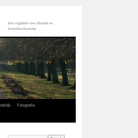
Een vrijplaats voor filosofie en
levensbeschouwing
raktijk
Fotografie