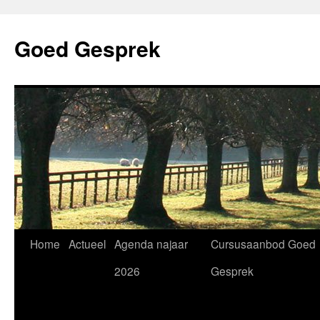
Skip
to
Goed Gesprek
content
Home
Actueel
Agenda najaar
Cursusaanbod Goed
2026
Gesprek