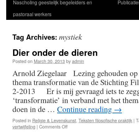
Nascholing geestelijk begeleiders en
Publicatie
pastoraal werkers
mystiek
Tag Archives:
Dier onder de dieren
Posted on
March 30, 2013
by
admin
Arnold Ziegelaar Lezing gehouden op
thema transformatie van de Stichting Fi
2-2013 Er is mij gevraagd iets te zegg
‘transformatie’ in verband met het thema 
doen in de …
Continue reading
→
Posted in
Religie & Levenskunst
,
Teksten filosofische praktijk
|
T
on
vertwijfeling
|
Comments Off
Dier
onder