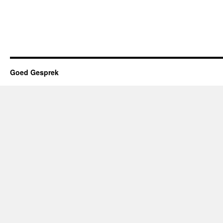
de
dieren
Goed Gesprek