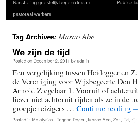
Nascholing geestelijk begeleiders en
Publicatie
pastoraal werkers
Masao Abe
Tag Archives:
We zijn de tijd
Posted on
December 2, 2011
by
admin
Een vergelijking tussen Heidegger en Z
de Vereniging voor Wijsbegeerte Den
Arnold Ziegelaar 1. Vooruit of achterui
liever niet achteruit rijden als ze in de tr
groepje reizigers …
Continue reading
Posted in
Metafysica
|
Tagged
Dogen
,
Masao Abe
,
Zen
,
tijd
,
zijn