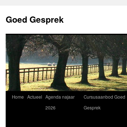
Skip
to
Goed Gesprek
content
Home
Actueel
Agenda najaar
Cursusaanbod Goed
2026
Gesprek