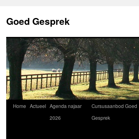
Skip
to
Goed Gesprek
content
Home
Actueel
Agenda najaar
Cursusaanbod Goed
2026
Gesprek