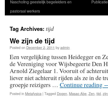
Nascholing geestelijk begeleiders en
Publicatie
pastoraal werkers
tijd
Tag Archives:
We zijn de tijd
Posted on
December 2, 2011
by
admin
Een vergelijking tussen Heidegger en Z
de Vereniging voor Wijsbegeerte Den
Arnold Ziegelaar 1. Vooruit of achterui
liever niet achteruit rijden als ze in de tr
groepje reizigers …
Continue reading
Posted in
Metafysica
|
Tagged
Dogen
,
Masao Abe
,
Zen
,
tijd
,
zijn