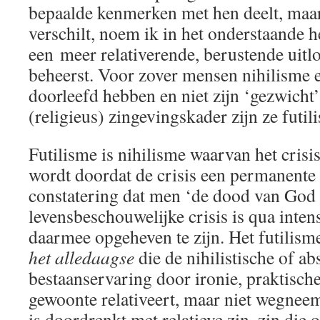
bepaalde kenmerken met hen deelt, maar
verschilt, noem ik in het onderstaande h
een meer relativerende, berustende uitlo
beheerst. Voor zover mensen nihilisme 
doorleefd hebben en niet zijn ‘gezwicht
(religieus) zingevingskader zijn ze futil
Futilisme is nihilisme waarvan het crisi
wordt doordat de crisis een permanente s
constatering dat men ‘de dood van God 
levensbeschouwelijke crisis is qua inten
daarmee opgeheven te zijn. Het futilism
het alledaagse
die de nihilistische of ab
bestaanservaring door ironie, praktisc
gewoonte relativeert, maar niet wegneem
is doordrenkt met relatieve zin, zin die o