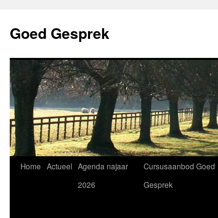
Skip
to
Goed Gesprek
content
Home
Actueel
Agenda najaar
Cursusaanbod Goed
2026
Gesprek