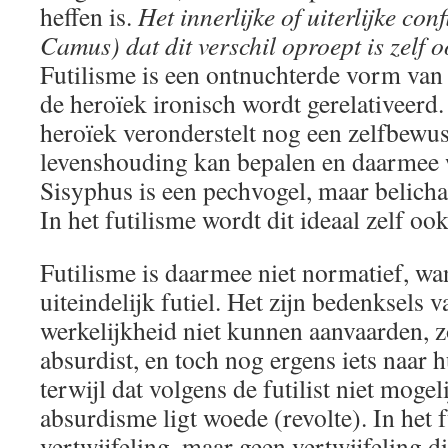
heffen is.
Het innerlijke of uiterlijke conf
Camus) dat dit verschil oproept is zelf o
Futilisme is een ontnuchterde vorm va
de heroïek ironisch wordt gerelativeerd.
heroïek veronderstelt nog een zelfbewust
levenshouding kan bepalen en daarmee w
Sisyphus is een pechvogel, maar belichaa
In het futilisme wordt dit ideaal zelf ook
Futilisme is daarmee niet normatief, wa
uiteindelijk futiel. Het zijn bedenksels 
werkelijkheid niet kunnen aanvaarden, zo
absurdist, en toch nog ergens iets naar 
terwijl dat volgens de futilist niet mogeli
absurdisme ligt woede (revolte). In het f
vertwijfeling, maar geen vertwijfeling 