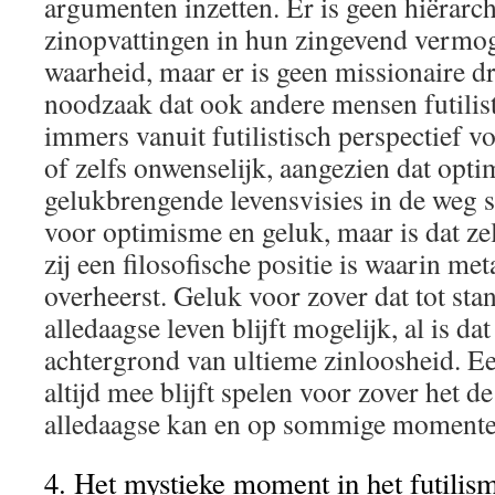
argumenten inzetten. Er is geen hiërarch
zinopvattingen in hun zingevend vermo
waarheid, maar er is geen missionaire dr
noodzaak dat ook andere mensen futilis
immers vanuit futilistisch perspectief 
of zelfs onwenselijk, aangezien dat opti
gelukbrengende levensvisies in de weg st
voor optimisme en geluk, maar is dat ze
zij een filosofische positie is waarin me
overheerst. Geluk voor zover dat tot st
alledaagse leven blijft mogelijk, al is dat
achtergrond van ultieme zinloosheid. E
altijd mee blijft spelen voor zover het d
alledaagse kan en op sommige momente
4. Het mystieke moment in het futilis