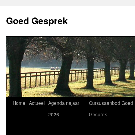
Skip
to
Goed Gesprek
content
Home
Actueel
Agenda najaar
Cursusaanbod Goed
2026
Gesprek