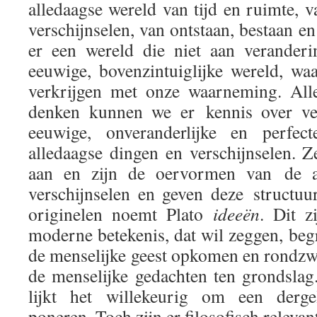
alledaagse wereld van tijd en ruimte, 
verschijnselen, van ontstaan, bestaan en
er een wereld die niet aan veranderi
eeuwige, bovenzintuiglijke wereld, w
verkrijgen met onze waarneming. Alle
denken kunnen we er kennis over ver
eeuwige, onveranderlijke en perfec
alledaagse dingen en verschijnselen. Z
aan en zijn de oervormen van de a
verschijnselen en geven deze structu
originelen noemt Plato
ideeën
. Dit z
moderne betekenis, dat wil zeggen, begr
de menselijke geest opkomen en rondzw
de menselijke gedachten ten grondslag.
lijkt het willekeurig om een dergel
poneren. Toch zijn er filosofisch releva