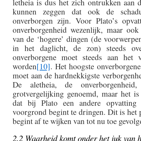
letheia is dus het zich ontrukken aan d
kunnen zeggen dat ook de schad
onverborgen zijn. Voor Plato’s opvat
onverborgenheid wezenlijk, maar ook
van de ‘hogere’ dingen (de voorwerpen
in het daglicht, de zon) steeds o
onverborgene moet steeds aan het v
worden
[10]
. Het hoogste onverborgene 
moet aan de hardnekkigste verborgenh
De aletheia, de onverborgenhei
grotvergelijking genoemd, maar het i
dat bij Plato een andere opvattin
voorgrond begint te dringen. Dit is he
begint af te wijken van tot nu toe gevol
2.2 Waarheid komt onder het juk van h