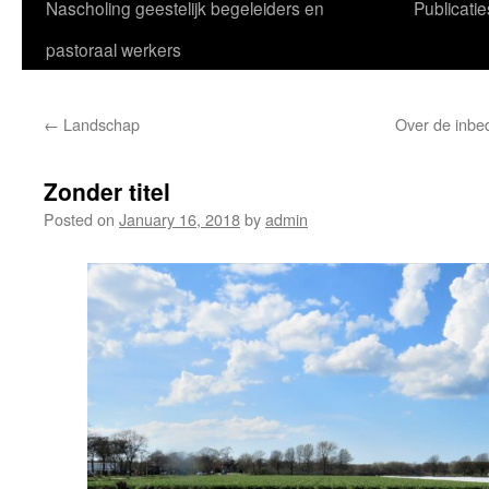
Nascholing geestelijk begeleiders en
Publicatie
pastoraal werkers
←
Landschap
Over de inbed
Zonder titel
Posted on
January 16, 2018
by
admin