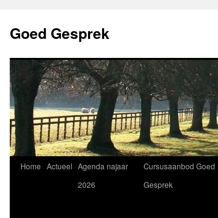
Skip
to
Goed Gesprek
content
Home
Actueel
Agenda najaar
Cursusaanbod Goed
2026
Gesprek