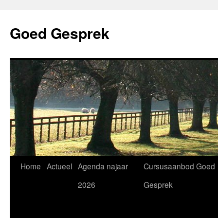
Skip
to
Goed Gesprek
content
Home
Actueel
Agenda najaar
Cursusaanbod Goed
2026
Gesprek