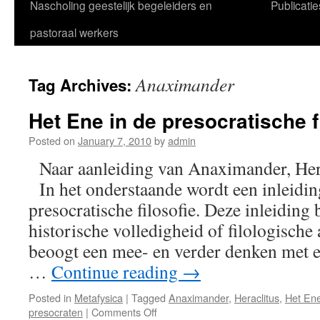
Nascholing geestelijk begeleiders en
Publicatie
pastoraal werkers
Anaximander
Tag Archives:
Het Ene in de presocratische f
Posted on
January 7, 2010
by
admin
Naar aanleiding van Anaximander, Her
In het onderstaande wordt een inleidin
presocratische filosofie. Deze inleiding
historische volledigheid of filologische
beoogt een mee- en verder denken met e
…
Continue reading
→
Posted in
Metafysica
|
Tagged
Anaximander
,
Heraclitus
,
Het En
on
presocraten
|
Comments Off