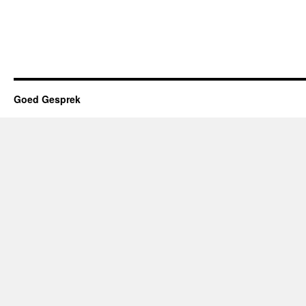
Onvoltooid
en
voltooid
heden
Goed Gesprek