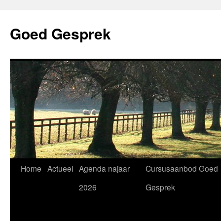
Skip
to
Goed Gesprek
content
Home
Actueel
Agenda najaar
Cursusaanbod Goed
2026
Gesprek