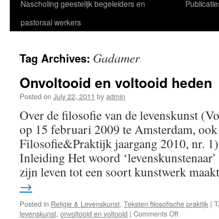
Nascholing geestelijk begeleiders en
Publicatie
pastoraal werkers
Gadamer
Tag Archives:
Onvoltooid en voltooid heden
Posted on
July 22, 2011
by
admin
Over de filosofie van de levenskunst (
op 15 februari 2009 te Amsterdam, ook
Filosofie&Praktijk jaargang 2010, nr. 1
Inleiding Het woord ‘levenskunstenaar’
zijn leven tot een soort kunstwerk maa
→
Posted in
Religie & Levenskunst
,
Teksten filosofische praktijk
|
T
on
levenskunst
,
onvoltooid en voltooid
|
Comments Off