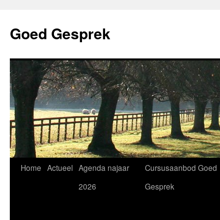
Skip
to
Goed Gesprek
content
Home
Actueel
Agenda najaar
Cursusaanbod Goed
2026
Gesprek