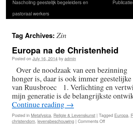
Nascholing geestelijk begeleiders en
Publicatie
pastoraal werkers
Zin
Tag Archives:
Europa na de Christenheid
Posted on
July 16, 2014
by
admin
Over de noodzaak van een bezinning 
honger is, daar is ook immer geestelijke
van Ruusbroec 1. Verlichting en vertwi
mijn generatie is de belangrijkste ontw
Continue reading
→
Posted in
Metafysica
,
Religie & Levenskunst
|
Tagged
Europa
,
R
on
christendom
,
levensbeschouwing
|
Comments Off
Europa
na