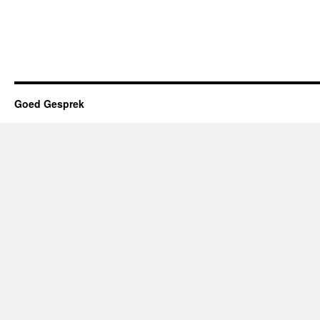
de
Christenheid
Goed Gesprek