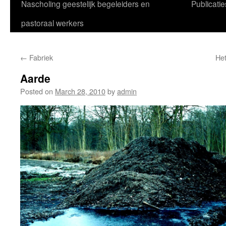
Nascholing geestelijk begeleiders en
Publicatie
pastoraal werkers
←
Fabriek
Het
Aarde
Posted on
March 28, 2010
by
admin