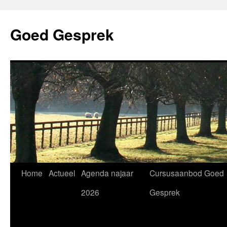
Skip
to
Goed Gesprek
content
Home
Actueel
Agenda najaar
Cursusaanbod Goed
2026
Gesprek