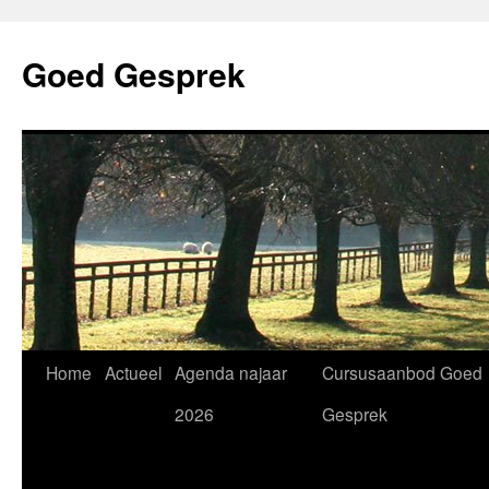
Skip
to
Goed Gesprek
content
Home
Actueel
Agenda najaar
Cursusaanbod Goed
2026
Gesprek