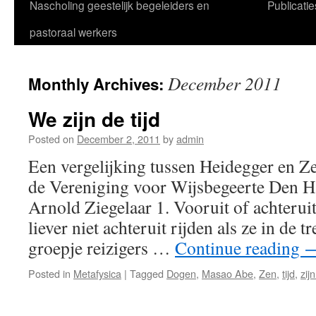
Nascholing geestelijk begeleiders en
Publicatie
pastoraal werkers
December 2011
Monthly Archives:
We zijn de tijd
Posted on
December 2, 2011
by
admin
Een vergelijking tussen Heidegger en Z
de Vereniging voor Wijsbegeerte Den
Arnold Ziegelaar 1. Vooruit of achterui
liever niet achteruit rijden als ze in de tr
groepje reizigers …
Continue reading
Posted in
Metafysica
|
Tagged
Dogen
,
Masao Abe
,
Zen
,
tijd
,
zijn