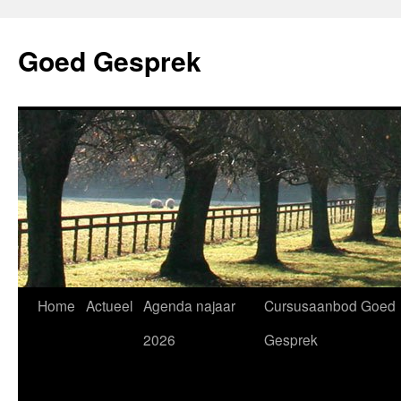
Skip
to
Goed Gesprek
content
Home
Actueel
Agenda najaar
Cursusaanbod Goed
2026
Gesprek