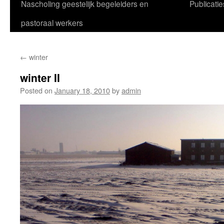
Nascholing geestelijk begeleiders en
Publicatie
pastoraal werkers
←
winter
winter II
Posted on
January 18, 2010
by
admin